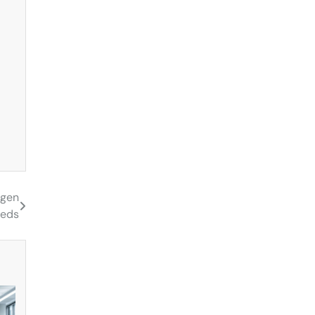
ngen
ieds