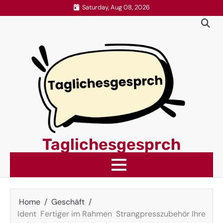
Skip
Saturday, Aug 08, 2026
to
content
Taglichesgesprch
Home
Geschäft
Ident Fertiger im Rahmen Strangpresszubehör Ihre