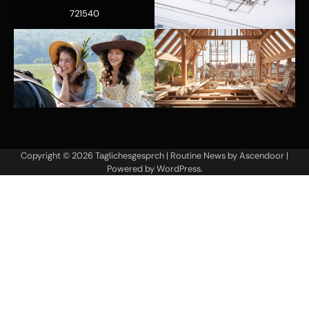
721540
Copyright © 2026
Taglichesgesprch
| Routine News by
Ascendoor
|
Powered by
WordPress
.