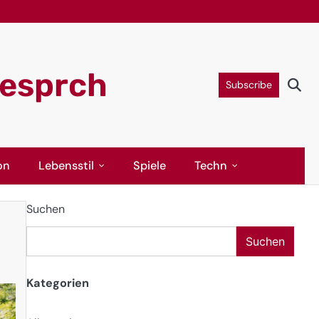
gesprch
Subscribe
on
Lebensstil
Spiele
Techn
Suchen
Suchen
Kategorien