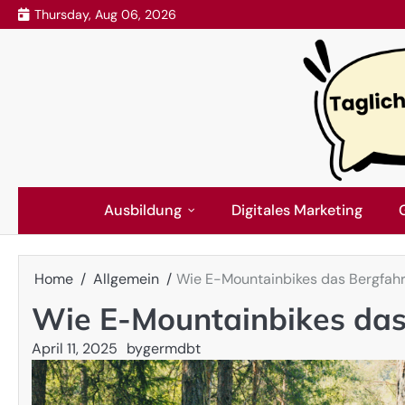
Skip
Thursday, Aug 06, 2026
to
content
Ausbildung
Digitales Marketing
Home
Allgemein
Wie E-Mountainbikes das Bergfahr
Wie E-Mountainbikes das 
April 11, 2025
by
germdbt