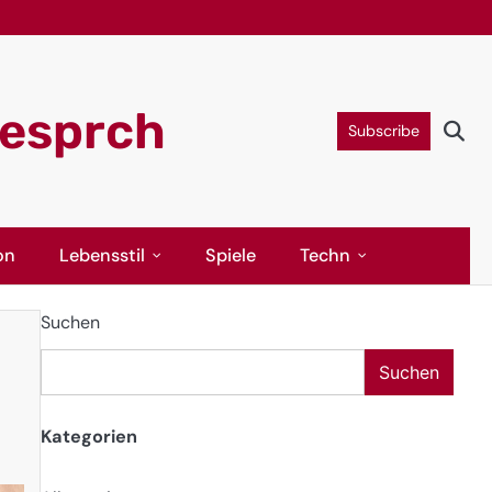
gesprch
Subscribe
on
Lebensstil
Spiele
Techn
Suchen
Suchen
Kategorien