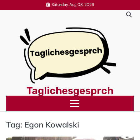
Skip
Saturday, Aug 08, 2026
to
content
Taglichesgesprch
Tag:
Egon Kowalski