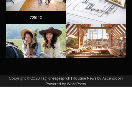
721540
Copyright © 2026
Taglichesgesprch
| Routine News by
Ascendoor
|
Powered by
WordPress
.